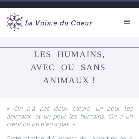
LES HUMAINS,
AVEC OU SANS
ANIMAUX !
«
On n’a pas deux cœurs, un pour les
animaux, et un pour les humains. On a un
cœur ou on n’en a pas.
»
Cette citation d’Alphonse de Lamartine nous